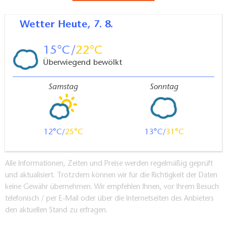
Wetter
Heute, 7. 8.
15
22
Überwiegend bewölkt
Samstag
Sonntag
12
25
13
31
Alle Informationen, Zeiten und Preise werden regelmäßig geprüft
und aktualisiert. Trotzdem können wir für die Richtigkeit der Daten
keine Gewähr übernehmen. Wir empfehlen Ihnen, vor Ihrem Besuch
telefonisch / per E-Mail oder über die Internetseiten des Anbieters
den aktuellen Stand zu erfragen.