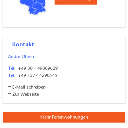
Kontakt
Insgesamt stehen drei Schlafräume zur Verfügung:
ein Doppelbett (140 cm), ein Doppelbett (180 cm)
Andre Ohren
sowie ein Einzelbett (90 cm). Ergänzt wird das
Tel.:
+49 30 - 49809629
Platzangebot durch zwei Schlafsofas (90 cm und 120
Tel.:
+49 1577 4290545
cm). Für sportliche Aktivitäten sind eine Reckstange,
ein Elastikband und ein Schlingentrainer vorhanden.
E-Mail schreiben
Zur Webseite
Auch Familien mit Kindern sind gut ausgestattet: Es
gibt ein Babybett, einen Kinderhochstuhl sowie
Mehr Ferienwohnungen
Spiele für drinnen. Haustiere sind erlaubt. Die
Unterkunft eignet sich zudem besonders für Angler.