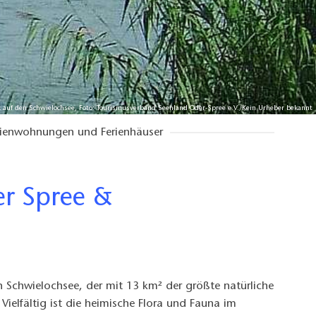
ck auf den Schwielochsee, Foto: Tourismusverband Seenland Oder-Spree e.V./Kein Urheber bekannt
rienwohnungen und Ferienhäuser
en Schwielochsee, der mit 13 km² der größte natürliche
Vielfältig ist die heimische Flora und Fauna im