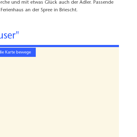
örche und mit etwas Glück auch der Adler. Passende
erienhaus an der Spree in Briescht.
user"
die Karte bewege