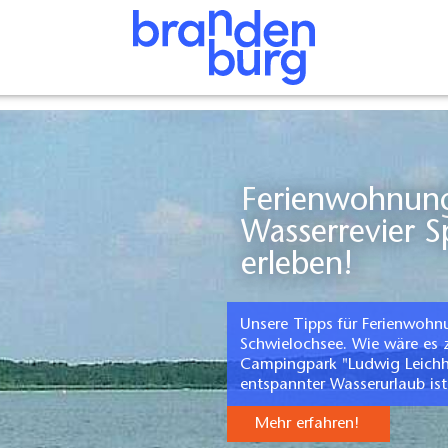
Ferienwohnungen und Ferienhäuser -
Wasserrevier 
erleben!
Unsere Tipps für Ferienwohn
Schwielochsee. Wie wäre es 
Campingpark "Ludwig Leichha
entspannter Wasserurlaub ist
Mehr erfahren!