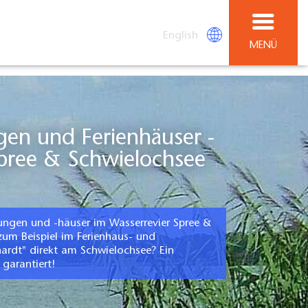
English
MENÜ
Spree & Schwielochsee
ungen und -häuser im Wasserrevier Spree &
zum Beispiel im Ferienhaus- und
rdt" direkt am Schwielochsee? Ein
 garantiert!