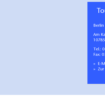
T
Berli
Am Ka
10785 
Tel.:
0
Fax: 
E-Ma
Zur