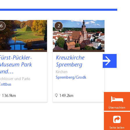
6
2
1
Fürst-Pückler-
Kreuzkirche
Stadt 
Museum Park
Spremberg
Infor
und…
Kirchen
Geprüfte 
Spremberg/Grodk
Sprember
chlösser und Parks
Cottbus
136.9km
149.2km
149.4k
Übernachten
Seite teilen