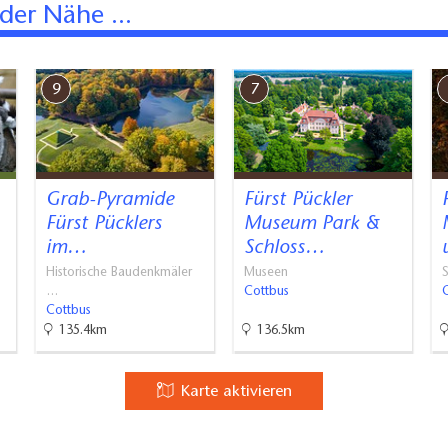
der Nähe ...
9
7
Grab-Pyramide
Fürst Pückler
Fürst Pücklers
Museum Park &
im…
Schloss…
Historische Baudenkmäler
Museen
S
…
Cottbus
Cottbus
135.4km
136.5km
Karte aktivieren