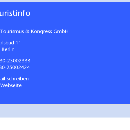
ouristinfo
n Tourismus & Kongress GmbH
rlsbad 11
Berlin
30-25002333
030-25002424
il schreiben
 Webseite