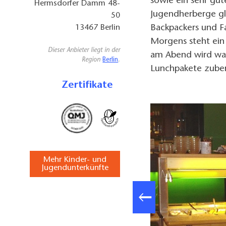
sowie ein sehr gute
Hermsdorfer Damm 48-
Jugendherberge gl
50
Backpackers und Fa
13467
Berlin
Morgens steht ein 
Dieser Anbieter liegt in der
am Abend wird wa
Region
Berlin
.
Lunchpakete zuber
Zertifikate
Mehr Kinder- und
Jugendunterkünfte