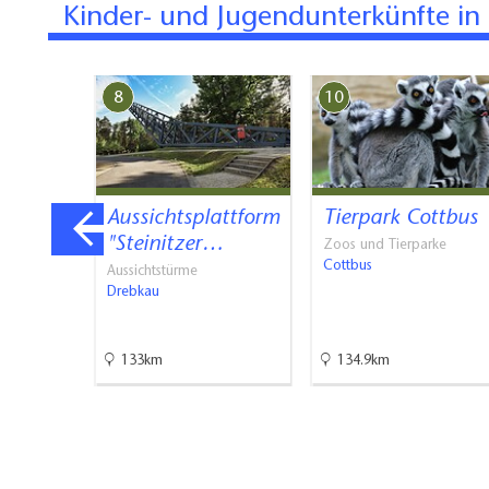
Kinder- und Jugendunterkünfte in 
8
10
rist
Aussichtsplattform
Tierpark Cottbus
n…
"Steinitzer…
Zoos und Tierparke
Cottbus
informati…
Aussichtstürme
k
Drebkau
133km
134.9km