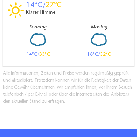
14
27
Klarer Himmel
Sonntag
Montag
14
33
18
32
Alle Informationen, Zeiten und Preise werden regelmäßig geprüft
und aktualisiert. Trotzdem können wir für die Richtigkeit der Daten
keine Gewähr übernehmen. Wir empfehlen Ihnen, vor Ihrem Besuch
telefonisch / per E-Mail oder über die Internetseiten des Anbieters
den aktuellen Stand zu erfragen.