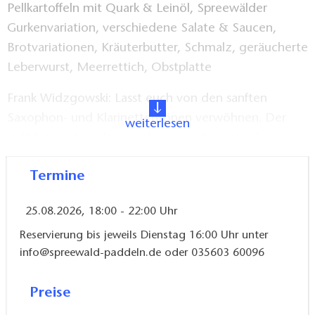
Pellkartoffeln mit Quark & Leinöl, Spreewälder
Gurkenvariation, verschiedene Salate & Saucen,
Brotvariationen, Kräuterbutter, Schmalz, geräucherte
Leberwurst, Meerrettich, Obstplatte
Frank Widzgowski: Lasst euch von den sanften
Saxophon- und Klarinettentönen verwöhnen. Der
weiterlesen
Vollblutmusiker, der 15 Jahre lang die erste Klarinette
am Staatstheater Cottbus spielte, untermalt einige
Termine
der Grill&Chill Abende.
25.08.2026, 18:00 - 22:00 Uhr
Reservierung bis jeweils Dienstag 16:00 Uhr unter
info@spreewald-paddeln.de oder 035603 60096
Preise