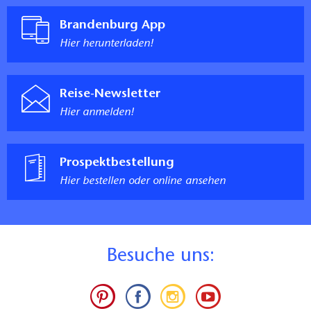
Brandenburg App
Hier herunterladen!
Reise-Newsletter
Hier anmelden!
Prospektbestellung
Hier bestellen oder online ansehen
B
esuche uns: