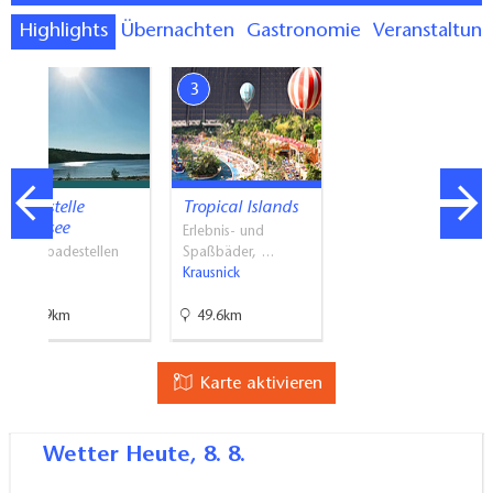
Highlights
Übernachten
Gastronomie
Veranstaltun
2
3
Badestelle
Tropical Islands
Großsee
Erlebnis- und
Naturbadestellen
Spaßbäder, …
Tauer
Krausnick
38.9km
49.6km
Karte aktivieren
Wetter
Heute, 8. 8.