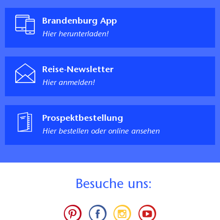
Brandenburg App
Hier herunterladen!
Reise-Newsletter
Hier anmelden!
Prospektbestellung
Hier bestellen oder online ansehen
B
esuche uns: