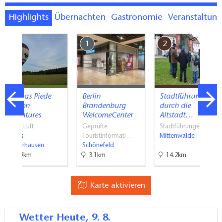
Highlights
Übernachten
Gastronomie
Veranstaltun
7
1
2
Thomas Piede
Berlin
Stadtführungen
Balloon
Brandenburg
durch die
Adventures
WelcomeCenter
Altstadt…
In der Luft
Geprüfte
Stadtführungen
Königs
Touristinformati…
Mittenwalde
Wusterhausen
Schönefeld
15.9km
3.1km
14.2km
Karte aktivieren
Wetter
Heute, 9. 8.