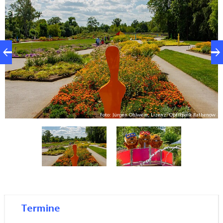
Wasserspielplatz, das größte Brachymedialfernrohr
der Welt, Karpfenteich, Cafés und vielfältige
Veranstaltungen machen den Park zu einer
Freizeitarena für Jedermann.
ow
Foto: Jürgen Ohlwein, Lizenz: Optikpark Rathenow
Termine