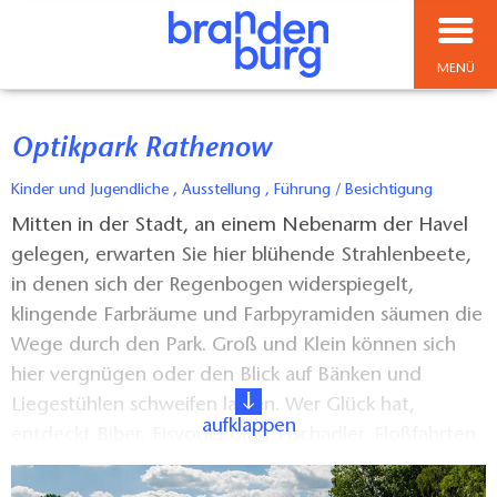
MENÜ
Optikpark Rathenow
Kinder und Jugendliche , Ausstellung , Führung / Besichtigung
Mitten in der Stadt, an einem Nebenarm der Havel
gelegen, erwarten Sie hier blühende Strahlenbeete,
in denen sich der Regenbogen widerspiegelt,
klingende Farbräume und Farbpyramiden säumen die
Wege durch den Park. Groß und Klein können sich
hier vergnügen oder den Blick auf Bänken und
Liegestühlen schweifen lassen. Wer Glück hat,
aufklappen
entdeckt Biber, Eisvogel oder Fischadler. Floßfahrten,
verschiedene Spielbereiche für die kleinen Besucher,
u.a. ein riesiges Hüpfe-Luftkissen und ein