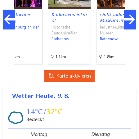
event-theater
Kurfürstendenkm
Optik-Industrie-
al
Museum im…
Bühnen
Brandenburg an der
Historische
Industriekultur,
Havel
Baudenkmäler …
Museen
Rathenow
Rathenow
33.1km
1.1km
1.8km
Karte aktivieren
Wetter
Heute, 9. 8.
14
32
Bedeckt
Montag
Dienstag