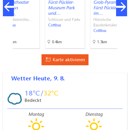
Staatstheater
Fürst-Pückler-
Grab-Pyramide
Cottbus
Museum Park
Fürst Pücklers
und…
im…
Bühnen,
Freizeiteinrichtu…
Schlösser und Parks
Historische
Cottbus
Cottbus
Baudenkmäler …
Cottbus
5.1km
0.4km
1.3km
Karte aktivieren
Wetter
Heute, 9. 8.
18
32
Bedeckt
Montag
Dienstag