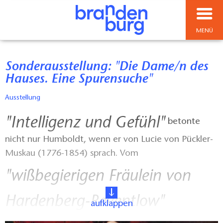
MENÜ
Sonderausstellung: "Die Dame/n des
Hauses. Eine Spurensuche"
Ausstellung
"Intelligenz und Gefühl"
betonte
nicht nur Humboldt, wenn er von Lucie von Pückler-
Muskau (1776-1854) sprach. Vom
"wißbegierigen Fräulein von
Hardenberg-Reventlow"
aufklappen
, über die verhandlungsstarke Gräfin Pappenheim, bis