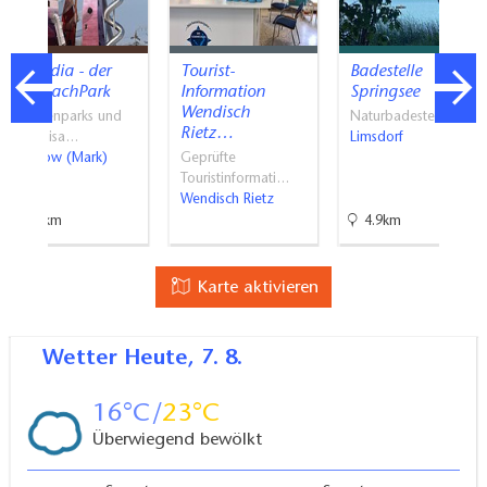
Irrlandia - der
Tourist-
Badestelle
MitMachPark
Information
Springsee
Wendisch
Themenparks und
Naturbadestellen
Rietz…
Erlebnisa…
Limsdorf
Storkow (Mark)
Geprüfte
Touristinformati…
Wendisch Rietz
9.4km
4.9km
Karte aktivieren
Wetter
Heute, 7. 8.
16
23
Überwiegend bewölkt