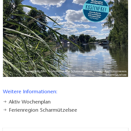
Erholungsort Wendisch Rietz. Zahlreiche Partner und
die Unterstützung der Gemeinden Bad Saarow und
Wendisch Rietz ermöglichen diesen Wochenplan mit
kostenfreien Aktiv-Angeboten für Kurkarteninhaber.
Urlauber aus anderen Orten oder Einheimische
können das Angebot zum ermäßigten
Schnupperpreis ebenfalls nutzen.
Den Flyer "Aktiv-Wochenplan" gibt es in den Tourist-
PowerWalk, Foto: Tourismusverein Scharmützelsee, Lizenz: Tourismusverein
Scharmützelsee
Informationen Bad Saarow und Wendisch Rietz.
Weitere Informationen:
Aktiv Wochenplan
Ferienregion Scharmützelsee