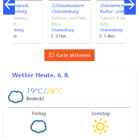
Ziegeleipark
Schlossmuseum
Oranienwerk -
Mildenberg
Oranienburg
Kultur- und…
Industriekultur,
Schlösser und Parks,
Galerien & Ateliers,
Freizeit…
Muse…
Bühn…
Mildenberg
Oranienburg
Oranienburg
31km
0.1km
1.4km
Karte aktivieren
Wetter
Heute, 6. 8.
19
28
Bedeckt
Freitag
Samstag