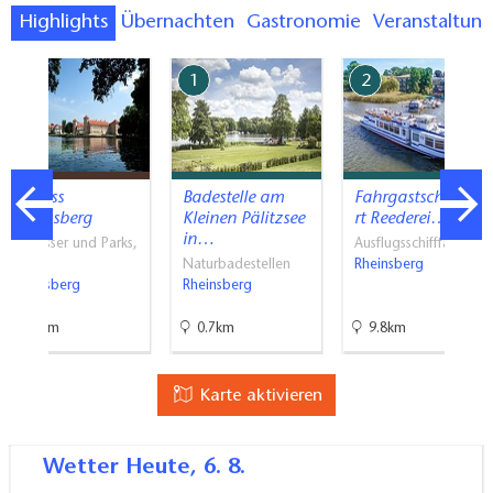
Highlights
Übernachten
Gastronomie
Veranstaltun
7
1
2
Schloss
Badestelle am
Fahrgastschifffah
Rheinsberg
Kleinen Pälitzsee
rt Reederei…
in…
Schlösser und Parks,
Ausflugsschifffahrt
Frei…
Naturbadestellen
Rheinsberg
Rheinsberg
Rheinsberg
10km
0.7km
9.8km
Karte aktivieren
Wetter
Heute, 6. 8.