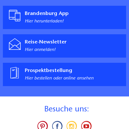
Brandenburg App
Hier herunterladen!
Reise-Newsletter
Hier anmelden!
Prospektbestellung
Hier bestellen oder online ansehen
B
esuche uns: