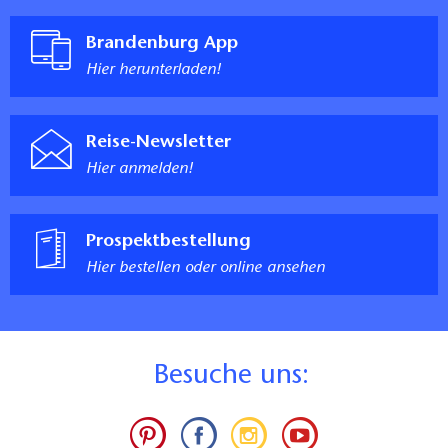
Brandenburg App
Hier herunterladen!
Reise-Newsletter
Hier anmelden!
Prospektbestellung
Hier bestellen oder online ansehen
B
esuche uns: