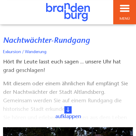
MENÜ
Nachtwächter-Rundgang
Exkursion / Wanderung
Hört Ihr Leute lasst euch sagen ... unsere Uhr hat
grad geschlagen!
Mit diesem oder einem ähnlichen Ruf empfängt Sie
der Nachtwächter der Stadt Altlandsberg.
Gemeinsam werden Sie auf einem Rundgang die
historische Stadt erkunden.
aufklappen
Sie hören und erleben Geschichten aus dem Leben
des Nachtwächters, von der Stadtmauer, den
Häusern, der Stadtkirche und Schlosskirche, vom