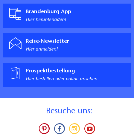
Brandenburg App
Hier herunterladen!
Reise-Newsletter
Hier anmelden!
Prospektbestellung
Hier bestellen oder online ansehen
B
esuche uns: