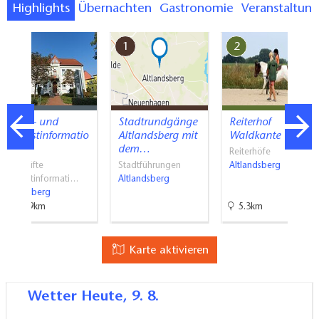
Highlights
Übernachten
Gastronomie
Veranstaltun
7
1
2
Stadt- und
Stadtrundgänge
Reiterhof
Touristinformatio
Altlandsberg mit
Waldkante
n…
dem…
Reiterhöfe
Geprüfte
Stadtführungen
Altlandsberg
Touristinformati…
Altlandsberg
Strausberg
17.9km
5.3km
Karte aktivieren
Wetter
Heute, 9. 8.