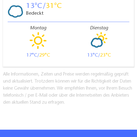
13
31
Bedeckt
Montag
Dienstag
17
29
13
23
Alle Informationen, Zeiten und Preise werden regelmäßig geprüft
und aktualisiert. Trotzdem können wir für die Richtigkeit der Daten
keine Gewähr übernehmen. Wir empfehlen Ihnen, vor Ihrem Besuch
telefonisch / per E-Mail oder über die Internetseiten des Anbieters
den aktuellen Stand zu erfragen.