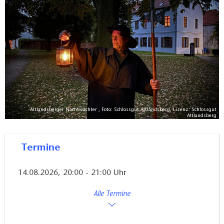
ehemaligen Schloss, in dem der erste Preußenkönig
seine Kindheit verbracht hat und viele Dinge mehr.
Treffpunkt immer 20 Uhr vor der Stadt- und
Touristinfo Altlandsberg (Krummenseestraße 3) auf
dem Schlossgut. Keine Voranmeldung notwendig.
Anmeldungen für individuelle Gruppenführungen
unter nachtwaechterulrich(at)gmail.com.
Altlandsberger Nachtwächter , Foto: Schlossgut Altlandsberg, Lizenz: Schlossgut
Altlandsberg
Termine
14.08.2026, 20:00 - 21:00 Uhr
Alle Termine