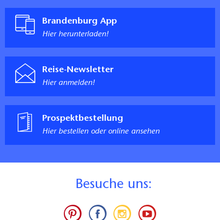
Brandenburg App
Hier herunterladen!
Reise-Newsletter
Hier anmelden!
Prospektbestellung
Hier bestellen oder online ansehen
B
esuche uns: