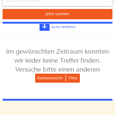
Jetzt suchen!
Suche verfeinern
Im gewünschten Zeitraum konnten
wir leider keine Treffer finden.
Nur Veranstaltungen, für die Tickets bestellt werden
Versuche bitte einen anderen
können
Zeitraum.
Kartenansicht
Filter