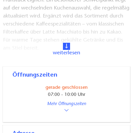
Frühstück eignen. Ein besonderer Schwerpunkt liegt
auf der wechselnden Kuchenauswahl, die regelmäßig
aktualisiert wird. Ergänzt wird das Sortiment durch
verschiedene Kaffeespezialitäten – vom klassischen
Filterkaffee über Latte Macchiato bis hin zu Kakao.
Für warme Tage stehen gekühlte Getränke und Eis
am Stiel bereit.
weiterlesen
In der „Fläminger Ecke“ werden regionale Produkte
aus Niemegk und der umliegenden Region
Öffnungszeiten
präsentiert: darunter Liköre, Fassbrause, Wurstsorten,
gerade geschlossen
Kerzen und Honig. Ein Zeitschriftenregal mit
07:00 - 10:00 Uhr
aktuellen Magazinen lädt zum Schmökern ein.
Mehr Öffnungszeiten
Für kleinere Gruppen bietet das Café Platz für bis zu
18 Personen; Gruppenreservierungen sind
mindestens zwei Tage im Voraus erwünscht. Pakete