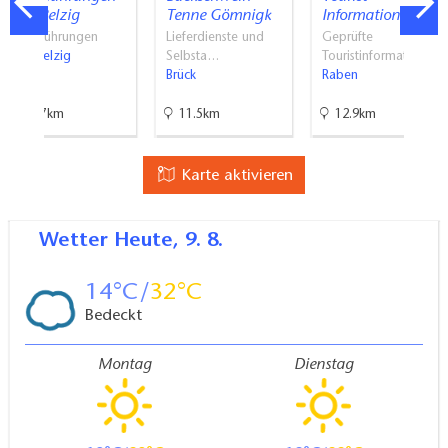
Bad Belzig
Tenne Gömnigk
Information im…
Stadtführungen
Lieferdienste und
Geprüfte
Bad Belzig
Selbsta…
Touristinformati…
Brück
Raben
13.7km
11.5km
12.9km
Karte aktivieren
Wetter
Heute, 9. 8.
14
32
Bedeckt
Montag
Dienstag