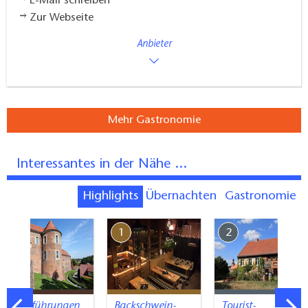
E-Mail schreiben
Zur Webseite
Anbieter
Mehr Gastronomie
Interessantes in der Nähe ...
Highlights
Übernachten
Gastronomie
7
1
2
Stadtführungen
Backschwein-
Tourist-