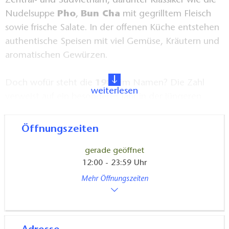
Zentral- und Südvietnam, darunter Klassiker wie die
Nudelsuppe
Pho
,
Bun Cha
mit gegrilltem Fleisch
sowie frische Salate. In der offenen Küche entstehen
authentische Speisen mit viel Gemüse, Kräutern und
aromatischen Gewürzen.
Doch wofür steht die
1986
im Namen? Die Zahl
weiterlesen
verweist auf ein besonderes Jahr in der jüngeren
Geschichte Vietnams: Reformen ebneten damals den
Weg für eine sozialistisch orientierte Marktwirtschaft
Öffnungszeiten
und ermöglichten die Gründung privater
gerade geöffnet
Unternehmen.
12:00 - 23:59 Uhr
Mehr Öffnungszeiten