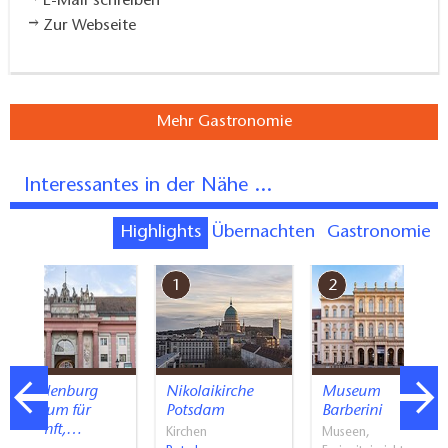
E-Mail schreiben
Zur Webseite
Mehr Gastronomie
Interessantes in der Nähe ...
Highlights
Übernachten
Gastronomie
7
1
2
Brandenburg
Nikolaikirche
Museum
Museum für
Potsdam
Barberini
Zukunft,…
Kirchen
Museen,