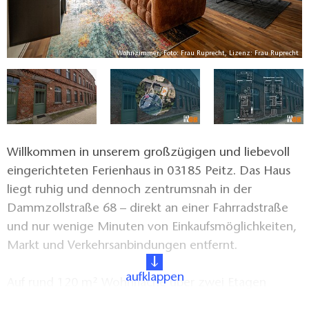
ht
Wohnzimmer, Foto: Frau Ruprecht, Lizenz: Frau Ruprecht
Willkommen in unserem großzügigen und liebevoll
eingerichteten Ferienhaus in 03185 Peitz. Das Haus
liegt ruhig und dennoch zentrumsnah in der
Dammzollstraße 68 – direkt an einer Fahrradstraße
und nur wenige Minuten von Einkaufsmöglichkeiten,
Markt und Verkehrsanbindungen entfernt.
aufklappen
Auf rund 120 m² Wohnfläche über zwei Etagen
bietet das Ferienhaus mit 3 separaten Schlafzimmern