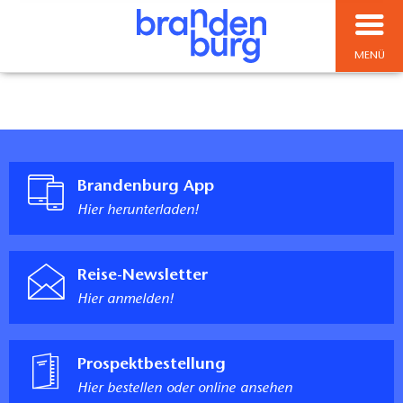
MENÜ
Brandenburg App
Hier herunterladen!
Reise-Newsletter
Hier anmelden!
Prospektbestellung
Hier bestellen oder online ansehen