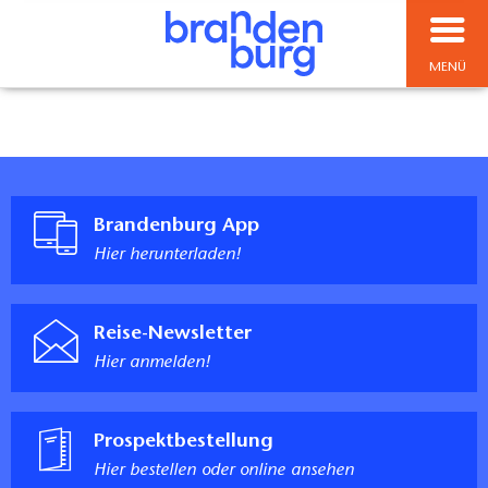
MENÜ
Brandenburg App
Hier herunterladen!
Reise-Newsletter
Hier anmelden!
Prospektbestellung
Hier bestellen oder online ansehen