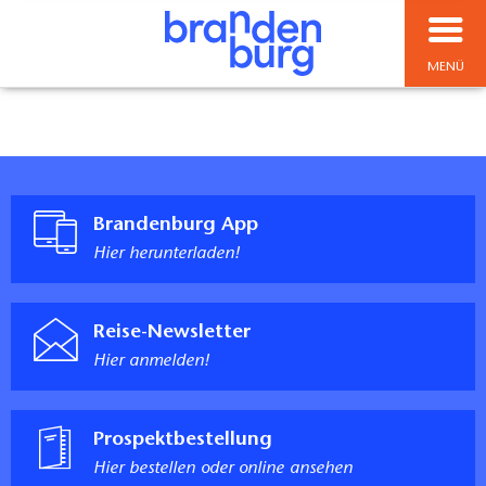
MENÜ
Brandenburg App
Hier herunterladen!
Reise-Newsletter
Hier anmelden!
Prospektbestellung
Hier bestellen oder online ansehen