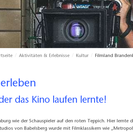
rtseite
Aktivitäten & Erlebnisse
Kultur
Filmland Branden
 erleben
der das Kino laufen lernte!
burg wie der Schauspieler auf den roten Teppich. Hier lernte 
dios von Babelsberg wurde mit Filmklassikern wie „Metropoli