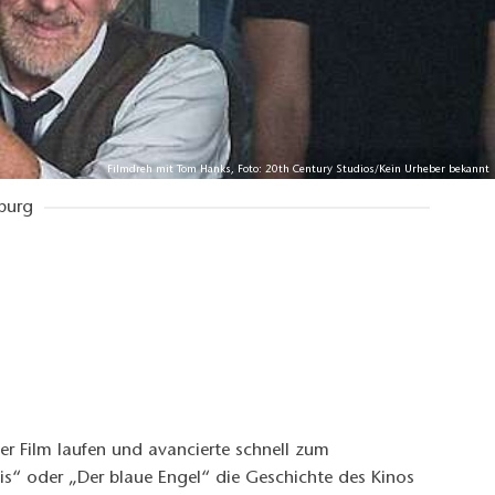
Filmdreh mit Tom Hanks, Foto: 20th Century Studios/Kein Urheber bekannt
burg
der Film laufen und avancierte schnell zum
s“ oder „Der blaue Engel“ die Geschichte des Kinos