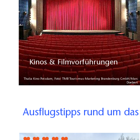
Kinos & Filmvorführungen
Thalia Kino Potsdam, Foto: TMB Tourismus-Marketing Brandenburg GmbH/Marc
Doebert
Ausflugstipps rund um da