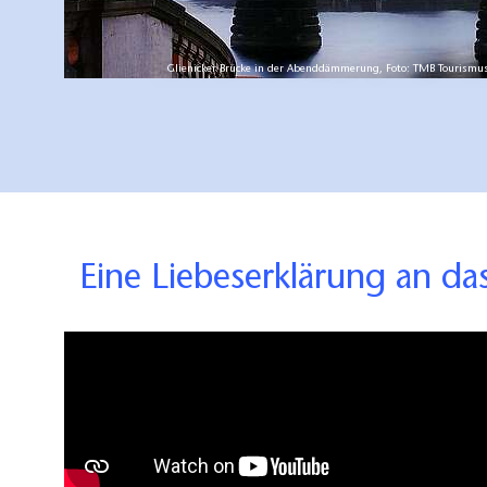
Glienicker Brücke in der Abenddämmerung, Foto: TMB Tourismu
Eine Liebeserklärung an d