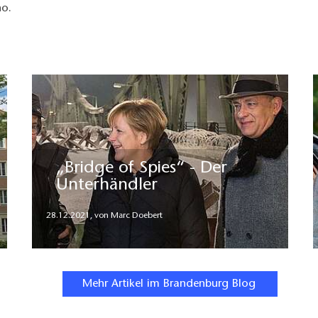
no.
„Bridge of Spies“ - Der
Unterhändler
28.12.2021
,
von Marc Doebert
Mehr Artikel im Brandenburg Blog